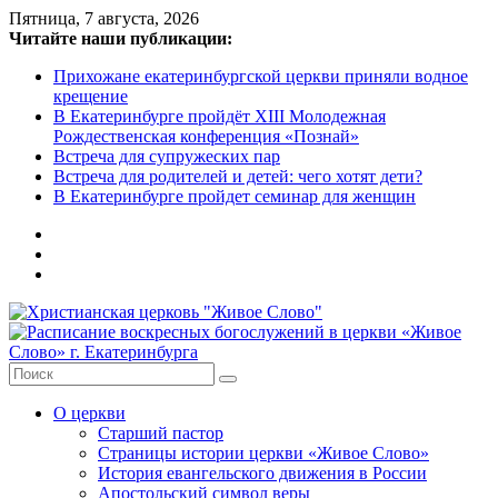
Skip
Пятница, 7 августа, 2026
to
Читайте наши публикации:
content
Прихожане екатеринбургской церкви приняли водное
крещение
В Екатеринбурге пройдёт XIII Молодежная
Рождественская конференция «Познай»
Встреча для супружеских пар
Встреча для родителей и детей: чего хотят дети?
В Екатеринбурге пройдет семинар для женщин
Христианская
церковь
"Живое
О церкви
Слово"
Старший пастор
Страницы истории церкви «Живое Слово»
Местная
История евангельского движения в России
религиозная
Апостольский символ веры