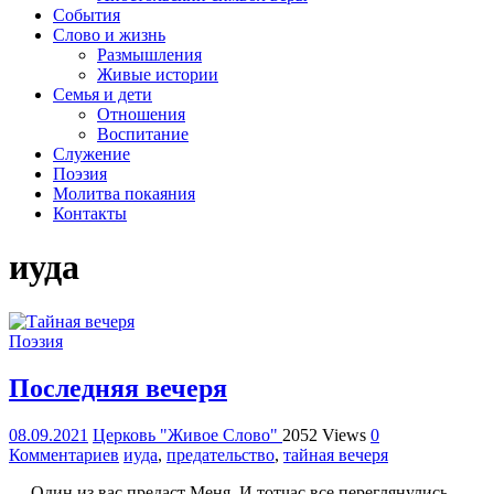
организация
События
Библейская
Слово и жизнь
церковь
Размышления
христиан
Живые истории
веры
Семья и дети
евангельской
Отношения
"Живое
Воспитание
Слово"
Служение
г.
Поэзия
Екатеринбурга
Молитва покаяния
Контакты
иуда
Поэзия
Последняя вечеря
08.09.2021
Церковь "Живое Слово"
2052 Views
0
Комментариев
иуда
,
предательство
,
тайная вечеря
— Один из вас предаст Меня. И тотчас все переглянулись. —