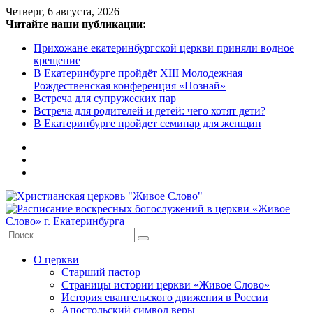
Skip
Четверг, 6 августа, 2026
to
Читайте наши публикации:
content
Прихожане екатеринбургской церкви приняли водное
крещение
В Екатеринбурге пройдёт XIII Молодежная
Рождественская конференция «Познай»
Встреча для супружеских пар
Встреча для родителей и детей: чего хотят дети?
В Екатеринбурге пройдет семинар для женщин
Христианская
церковь
"Живое
О церкви
Слово"
Старший пастор
Страницы истории церкви «Живое Слово»
Местная
История евангельского движения в России
религиозная
Апостольский символ веры