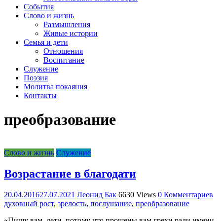
организация
События
Библейская
Слово и жизнь
церковь
Размышления
христиан
Живые истории
веры
Семья и дети
евангельской
Отношения
"Живое
Воспитание
Слово"
Служение
г.
Поэзия
Екатеринбурга
Молитва покаяния
Контакты
преобразование
Слово и жизнь
Служение
Возрастание в благодати
20.04.2016
27.07.2021
Леонид Бак
6630 Views
0 Комментариев
духовный рост
,
зрелость
,
послушание
,
преобразование
«Пишу вам, дети, потому что прощены вам грехи ради имени