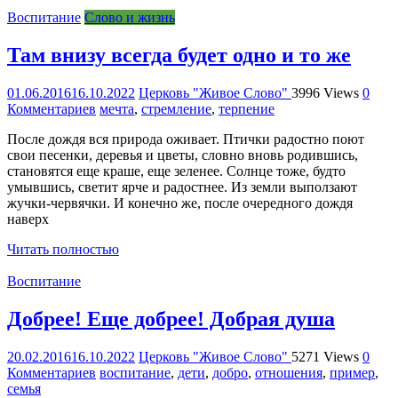
Воспитание
Слово и жизнь
Там внизу всегда будет одно и то же
01.06.2016
16.10.2022
Церковь "Живое Слово"
3996 Views
0
Комментариев
мечта
,
стремление
,
терпение
После дождя вся природа оживает. Птички радостно поют
свои песенки, деревья и цветы, словно вновь родившись,
становятся еще краше, еще зеленее. Солнце тоже, будто
умывшись, светит ярче и радостнее. Из земли выползают
жучки-червячки. И конечно же, после очередного дождя
наверх
Читать полностью
Воспитание
Добрее! Еще добрее! Добрая душа
20.02.2016
16.10.2022
Церковь "Живое Слово"
5271 Views
0
Комментариев
воспитание
,
дети
,
добро
,
отношения
,
пример
,
семья