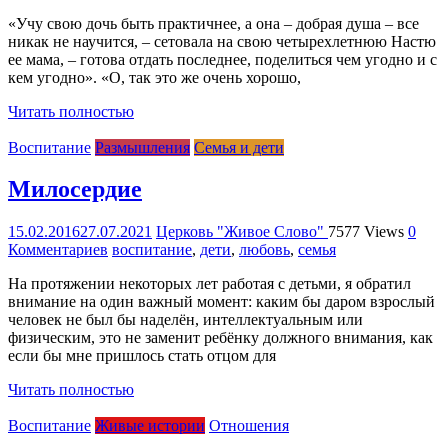
«Учу свою дочь быть практичнее, а она – добрая душа – все
никак не научится, – сетовала на свою четырехлетнюю Настю
ее мама, – готова отдать последнее, поделиться чем угодно и с
кем угодно». «О, так это же очень хорошо,
Читать полностью
Воспитание
Размышления
Семья и дети
Милосердие
15.02.2016
27.07.2021
Церковь "Живое Слово"
7577 Views
0
Комментариев
воспитание
,
дети
,
любовь
,
семья
На протяжении некоторых лет работая с детьми, я обратил
внимание на один важный момент: каким бы даром взрослый
человек не был бы наделён, интеллектуальным или
физическим, это не заменит ребёнку должного внимания, как
если бы мне пришлось стать отцом для
Читать полностью
Воспитание
Живые истории
Отношения