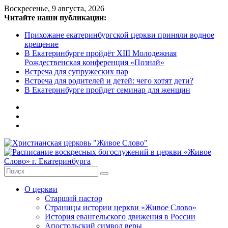
Skip
Воскресенье, 9 августа, 2026
to
Читайте наши публикации:
content
Прихожане екатеринбургской церкви приняли водное
крещение
В Екатеринбурге пройдёт XIII Молодежная
Рождественская конференция «Познай»
Встреча для супружеских пар
Встреча для родителей и детей: чего хотят дети?
В Екатеринбурге пройдет семинар для женщин
Христианская
церковь
"Живое
О церкви
Слово"
Старший пастор
Страницы истории церкви «Живое Слово»
Местная
История евангельского движения в России
религиозная
Апостольский символ веры