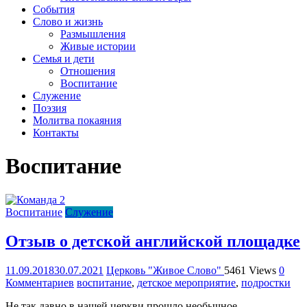
организация
События
Библейская
Слово и жизнь
церковь
Размышления
христиан
Живые истории
веры
Семья и дети
евангельской
Отношения
"Живое
Воспитание
Слово"
Служение
г.
Поэзия
Екатеринбурга
Молитва покаяния
Контакты
Воспитание
Воспитание
Служение
Отзыв о детской английской площадке
11.09.2018
30.07.2021
Церковь "Живое Слово"
5461 Views
0
Комментариев
воспитание
,
детское мероприятие
,
подростки
Не так давно в нашей церкви прошло необычное