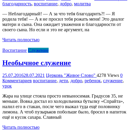
благодарность
,
воспитание
,
добро
,
молитва
— Неблагодарный! — А за что тебя благодарить?! — Я
родила тебя! — А я не просил тебя рожать меня! Это диалог
матери и сына. Она ожидает уважения и благодарности от
своего сына. Но если и это не аргумент, на
Читать полностью
Воспитание
Служение
Необычное служение
25.07.2016
28.07.2021
Церковь "Живое Слово"
4278 Views
0
Комментариев
воспитание
,
дети
,
добро
,
ребенок
,
служение
,
урок
Жара на улице стояла просто невыносимая. Градусов 35, не
меньше. Вовка достал из холодильника бутылку «Спрайта»,
налил его в стакан, после чего выжал туда ещё половинку
лимона. А чтоб пузырьков побольше было, бросил в напиток
ещё и кусок сахара. Славный
Читать полностью