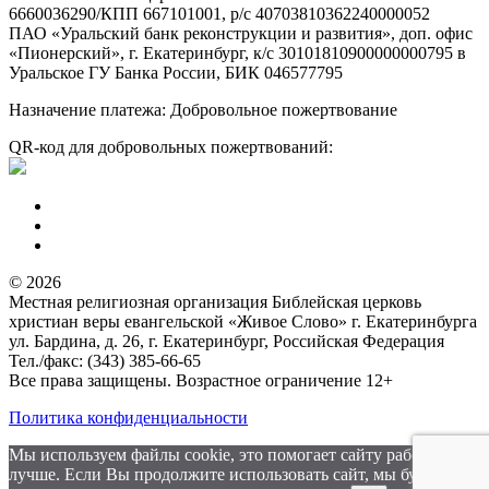
6660036290/КПП 667101001, р/с 40703810362240000052
ПАО «Уральский банк реконструкции и развития», доп. офис
«Пионерский», г. Екатеринбург, к/с 30101810900000000795 в
Уральское ГУ Банка России, БИК 046577795
Назначение платежа: Добровольное пожертвование
QR-код для добровольных пожертвований:
© 2026
Местная религиозная организация Библейская церковь
христиан веры евангельской «Живое Слово» г. Екатеринбурга
ул. Бардина, д. 26, г. Екатеринбург, Российская Федерация
Тел./факс: (343) 385-66-65
Все права защищены. Возрастное ограничение 12+
Политика конфиденциальности
Мы используем файлы cookie, это помогает сайту работать
лучше. Если Вы продолжите использовать сайт, мы будем