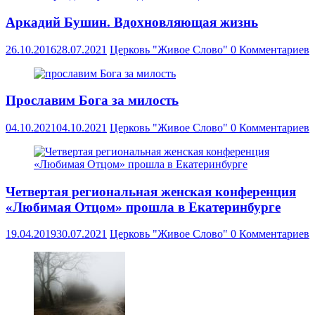
Аркадий Бушин. Вдохновляющая жизнь
26.10.2016
28.07.2021
Церковь "Живое Слово"
0 Комментариев
Прославим Бога за милость
04.10.2021
04.10.2021
Церковь "Живое Слово"
0 Комментариев
Четвертая региональная женская конференция
«Любимая Отцом» прошла в Екатеринбурге
19.04.2019
30.07.2021
Церковь "Живое Слово"
0 Комментариев