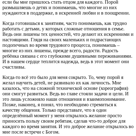
если бы мне пришлось стать отцом для каждого. Порой
размышляешь о детях и понимаешь, что многие из них
нуждаются в поддержке, в искренней любви и в поощрении.
Когда готовишься к занятиям, часто понимаешь, как трудно
работать с детьми, у которых сложные отношения в семье.
Ведь они лишены тех ценностей, что делают их искренними и
настоящими. Глядя на своих маленьких и подрастающих
подопечных во время трудового процесса, понимаешь –
многие из них лишены, прежде всего, радости. Радость
ребёнка связана с его глубокими душевными переживаниями.
И в нашем сердце теплится надежда, ведь в этот момент они
счастливы.
Когда-то всё это было для меня сокрыто. То, чему порой я
желал научить детей, не развивало их как личность. Мне
казалось, что на сложной технической основе (хореография)
они смогут развиться. Ведь во главе стояли задачи и цели. И
это лишь усложняло наши отношения и взаимопонимание.
Позже, наконец, я понял, что необходимо стремиться к
качеству общения. Только представьте, что в один
определённый момент у меня открылось желание просто
приносить пользу своим ребятам, сделав что-то доброе для
каждого во время занятия. И это доброе желание открылось во
мне после встречи с Богом.