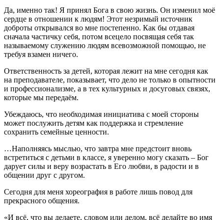
Да, именно так! Я принял Бога в свою жизнь. Он изменил моё
сердце в отношении к людям! Этот незримый источник
доброты открывался во мне постепенно. Как бы отдавая
сначала частичку себя, потом всецело посвящая себя так
называемому служению людям всевозможной помощью, не
требуя взамен ничего.
Ответственность за детей, которая лежит на мне сегодня как
на преподавателе, показывает, что дело не только в опытности
и профессионализме, а в тех культурных и досуговых связях,
которые мы передаём.
Убеждаюсь, что необходимая инициатива с моей стороны
может послужить детям как поддержка и стремление
сохранить семейные ценности.
…Наполняясь мыслью, что завтра мне предстоит вновь
встретиться с детьми в классе, я уверенно могу сказать – Бог
дарует силы и веру возрастать в Его любви, в радости и в
общении друг с другом.
Сегодня для меня хореография в работе лишь повод для
прекрасного общения.
«И всё, что вы делаете, словом или делом, всё делайте во имя