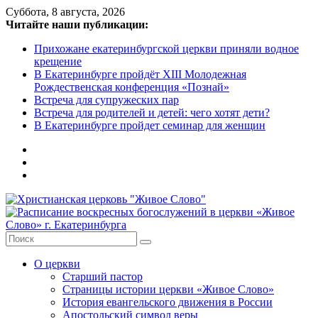
Skip
Суббота, 8 августа, 2026
to
Читайте наши публикации:
content
Прихожане екатеринбургской церкви приняли водное
крещение
В Екатеринбурге пройдёт XIII Молодежная
Рождественская конференция «Познай»
Встреча для супружеских пар
Встреча для родителей и детей: чего хотят дети?
В Екатеринбурге пройдет семинар для женщин
Христианская
церковь
"Живое
О церкви
Слово"
Старший пастор
Страницы истории церкви «Живое Слово»
Местная
История евангельского движения в России
религиозная
Апостольский символ веры