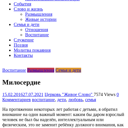
организация
События
Библейская
Слово и жизнь
церковь
Размышления
христиан
Живые истории
веры
Семья и дети
евангельской
Отношения
"Живое
Воспитание
Слово"
Служение
г.
Поэзия
Екатеринбурга
Молитва покаяния
Контакты
Воспитание
Размышления
Семья и дети
Милосердие
15.02.2016
27.07.2021
Церковь "Живое Слово"
7574 Views
0
Комментариев
воспитание
,
дети
,
любовь
,
семья
На протяжении некоторых лет работая с детьми, я обратил
внимание на один важный момент: каким бы даром взрослый
человек не был бы наделён, интеллектуальным или
физическим, это не заменит ребёнку должного внимания, как