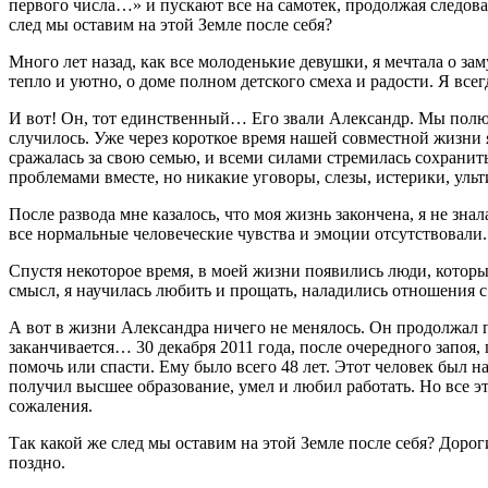
первого числа…» и пускают все на самотек, продолжая следова
след мы оставим на этой Земле после себя?
Много лет назад, как все молоденькие девушки, я мечтала о за
тепло и уютно, о доме полном детского смеха и радости. Я всег
И вот! Он, тот единственный… Его звали Александр. Мы полюби
случилось. Уже через короткое время нашей совместной жизни 
сражалась за свою семью, и всеми силами стремилась сохранить
проблемами вместе, но никакие уговоры, слезы, истерики, уль
После развода мне казалось, что моя жизнь закончена, я не зн
все нормальные человеческие чувства и эмоции отсутствовали.
Спустя некоторое время, в моей жизни появились люди, которы
смысл, я научилась любить и прощать, наладились отношения с
А вот в жизни Александра ничего не менялось. Он продолжал п
заканчивается… 30 декабря 2011 года, после очередного запоя,
помочь или спасти. Ему было всего 48 лет. Этот человек был 
получил высшее образование, умел и любил работать. Но все это
сожаления.
Так какой же след мы оставим на этой Земле после себя? Дорог
поздно.