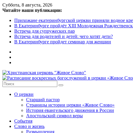
Skip
Суббота, 8 августа, 2026
to
Читайте наши публикации:
content
Прихожане екатеринбургской церкви приняли водное кр
В Екатеринбурге пройдёт XIII Молодежная Рождественс
Встреча для супружеских пар
Встреча для родителей и детей: чего хотят дети?
В Екатеринбурге пройдет семинар для женщин
Христианская
церковь
О церкви
"Живое
Старший пастор
Слово"
Страницы истории церкви «Живое Слово»
История евангельского движения в России
Местная
Апостольский символ веры
религиозная
События
организация
Слово и жизнь
Библейская
Размышления