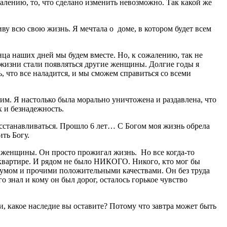
алению, то, что сделано изменить невозможно. Так какой же
иву всю свою жизнь. Я мечтала о доме, в котором будет всем
нца наших дней мы будем вместе. Но, к сожалению, так не
о жизни стали появляться другие женщины. Долгие годы я
ь, что все наладится, и мы сможем справиться со всеми
зким. Я настолько была морально уничтожена и раздавлена, что
х и безнадежность.
осстанавливаться. Прошло 6 лет… С Богом моя жизнь обрела
ть Богу.
ь женщины. Он просто прожигал жизнь. Но все когда-то
й квартире. И рядом не было НИКОГО. Никого, кто мог бы
, умом и прочими положительными качествами. Он без труда
о знал и кому он был дорог, осталось горькое чувство
и, какое наследие вы оставите? Потому что завтра может быть