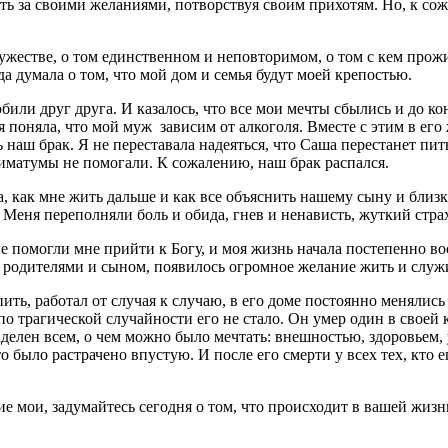
ть за своими желаниями, потворствуя своим прихотям. Но, к сож
мужестве, о том единственном и неповторимом, о том с кем прож
да думала о том, что мой дом и семья будут моей крепостью.
ли друг друга. И казалось, что все мои мечты сбылись и до ко
я поняла, что мой муж зависим от алкоголя. Вместе с этим в ег
 наш брак. Я не переставала надеяться, что Саша перестанет пит
тиматумы не помогали. К сожалению, наш брак распался.
ала, как мне жить дальше и как все объяснить нашему сыну и бли
 Меня переполняли боль и обида, гнев и ненависть, жуткий стра
е помогли мне прийти к Богу, и моя жизнь начала постепенно в
 родителями и сыном, появилось огромное желание жить и служи
ить, работал от случая к случаю, в его доме постоянно менялис
 по трагической случайности его не стало. Он умер один в свое
наделен всем, о чем можно было мечтать: внешностью, здоровьем
 было растрачено впустую. И после его смерти у всех тех, кто ег
ие мои, задумайтесь сегодня о том, что происходит в вашей жизн