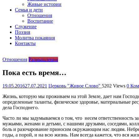
церковь
Живые истории
христиан
Семья и дети
веры
Отношения
евангельской
Воспитание
"Живое
Служение
Слово"
Поэзия
г.
Молитва покаяния
Екатеринбурга
Контакты
Отношения
Размышления
Пока есть время…
19.05.2016
27.07.2021
Церковь "Живое Слово"
5202 Views
0 Ком
Жизнь, которую мы проживаем на этой Земле, дает нам Госпо
определенные таланты, физическое здоровье, материальные ресу
дела Господнего.
Часто ли мы задумываемся о том, что несем ответственность з
мужьями, женами и детьми, с нашими друзьями, соседями, кол
боль и разочарование приносим окружающим нас людям. Небреж
годы, а порой, и на всю жизнь. Нам всегда кажется, что вся ж