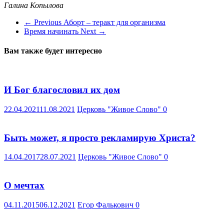
Галина Копылова
← Previous
Аборт – теракт для организма
Время начинать
Next →
Вам также будет интересно
И Бог благословил их дом
22.04.2021
11.08.2021
Церковь "Живое Слово"
0
Быть может, я просто рекламирую Христа?
14.04.2017
28.07.2021
Церковь "Живое Слово"
0
О мечтах
04.11.2015
06.12.2021
Егор Фалькович
0