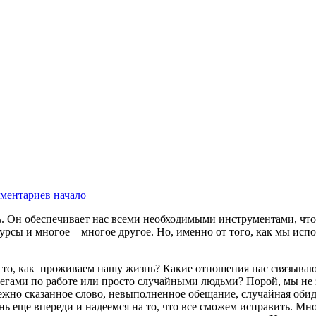
ментариев
начало
дь. Он обеспечивает нас всеми необходимыми инструментами, ч
рсы и многое – многое другое. Но, именно от того, как мы испол
а то, как проживаем нашу жизнь? Какие отношения нас связываю
легами по работе или просто случайными людьми? Порой, мы не 
но сказанное слово, невыполненное обещание, случайная обида,
изнь еще впереди и надеемся на то, что все сможем исправить. М