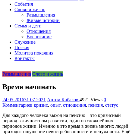
организация
События
Библейская
Слово и жизнь
церковь
Размышления
христиан
Живые истории
веры
Семья и дети
евангельской
Отношения
"Живое
Воспитание
Слово"
Служение
г.
Поэзия
Екатеринбурга
Молитва покаяния
Контакты
Размышления
Слово и жизнь
Время начинать
24.05.2016
31.07.2021
Артем Кабаков
4921 Views
0
Комментариев
кризис
,
опыт
,
отношения
,
пенсия
,
статус
Для каждого человека выход на пенсию – это кризисный
период в личностном развитии, один из сложнейших
периодов жизни. Именно в это время в жизнь многих людей
приходит ощущение невостребованности и ненужности. Ещё