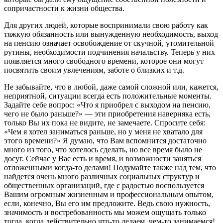
сопричастности к жизни общества.
Для других людей, которые воспринимали свою работу как
тяжкую обязанность или вынужденную необходимость, выход
на пенсию означает освобождение от скучной, утомительной
рутины, необходимости подчинения начальству. Теперь у них
появляется много свободного времени, которое они могут
посвятить своим увлечениям, заботе о близких и т.д.
Не забывайте, что в любой, даже самой сложной или, кажется,
неприятной, ситуации всегда есть положительные моменты.
Задайте себе вопрос: «Что я приобрел с выходом на пенсию,
чего не было раньше?» — эти приобретения наверняка есть,
только Вы их пока не видите, не замечаете. Спросите себя:
«Чем я хотел заниматься раньше, но у меня не хватало для
этого времени?» Я думаю, что Вам вспомнится достаточно
много из того, что хотелось сделать, но все время было не
досуг. Сейчас у Вас есть и время, и возможности заняться
отложенными когда-то делами! Подумайте также над тем, что
найдется очень много различных социальных структур и
общественных организаций, где с радостью воспользуется
Вашим огромным жизненным и профессиональным опытом,
если, конечно, Вы его им предложите. Ведь свою нужность,
значимость и востребованность мы можем ощущать только
тогда, когда действительно что-то делаем, чем-то занимаемся!