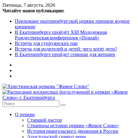
Skip
Пятница, 7 августа, 2026
to
Читайте наши публикации:
content
Прихожане екатеринбургской церкви приняли водное
крещение
В Екатеринбурге пройдёт XIII Молодежная
Рождественская конференция «Познай»
Встреча для супружеских пар
Встреча для родителей и детей: чего хотят дети?
В Екатеринбурге пройдет семинар для женщин
Христианская
церковь
"Живое
О церкви
Слово"
Старший пастор
Страницы истории церкви «Живое Слово»
Местная
История евангельского движения в России
религиозная
Апостольский символ веры