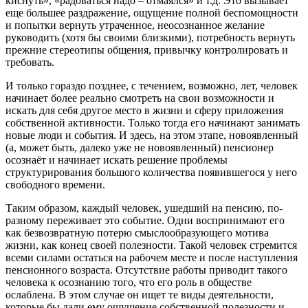
киснуть», «радоваться надо – отмаялся» и т.д. Это вызывает
еще большее раздражение, ощущение полной беспомощности
и попытки вернуть утраченное, неосознанное желание
руководить (хотя бы своими близкими), потребность вернуть
прежние стереотипы общения, привычку контролировать и
требовать.
И только гораздо позднее, с течением, возможно, лет, человек
начинает более реально смотреть на свои возможности и
искать для себя другое место в жизни и сферу приложения
собственной активности. Только тогда его начинают занимать
новые люди и события. И здесь, на этом этапе, новоявленный
(а, может быть, далеко уже не новоявленный) пенсионер
осознаёт и начинает искать решение проблемы
структурирования большого количества появившегося у него
свободного времени.
Таким образом, каждый человек, ушедший на пенсию, по-
разному переживает это событие. Одни воспринимают его
как безвозвратную потерю смыслообразующего мотива
жизни, как конец своей полезности. Такой человек стремится
всеми силами остаться на рабочем месте и после наступления
пенсионного возраста. Отсутствие работы приводит такого
человека к осознанию того, что его роль в обществе
ослаблена. В этом случае он ищет те виды деятельности,
которые бы дали ему ощущение собственной полезности и