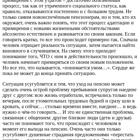
примирение с этой утратой – достаточно болезненный
процесс, так как от утраченного социального статуса, как
правило, отказываются постепенно и с большим трудом. Не
только самим новоиспечённым пенсионерам, но и тем, кто их
окружает, очень важно понять, что этот процесс адаптации и
примирения с новыми жизненными обстоятельствами
абсолютно естественен и развивается по своим законам. Если
говорить кратко, то все это происходит примерно так. Сначала
человек отрицает реальность ситуации, затем пытается найти
виновного в случившемся. На смену этого приходит
понимание того, ЧТО с ним в действительности произошло, и
человек начинает примиряться со своим новым положением.
Но все это, что называется, «понимается умом…». Сердце же
пока не может до конца принять ситуацию.
Ситуация усугубляется и тем, что уход на пенсию может
сделать очень острой проблему пребывания супругов наедине
друг с другом: всю жизнь отработали, встречались только по
вечерам, после утомительных трудовых будней и сразу шли в
кровать, а сейчас… столько времени вместе, наедине… и ведь
нужно о чём-то говорить… И это не единственная проблема,
связанная с общением: другие близкие люди (дети и друзья)
часто не понимают того, что происходит с человеком в
момент его выхода на пенсию. Очень часто они только
усугубляют душевные страдания предложениями «перестать