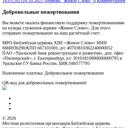
18.03.2021
16.10.2022
Церковь "Живое Слово"
0 Комментариев
Добровольные пожертвования
Вы можете оказать финансовую поддержку пожертвованиями
на нужды служения церкви «Живое Слово». Для этого
отправьте пожертвование на наш расчётный счет:
МРО Библейская церковь ХВЕ «Живое Слово» ИНН
6660036290/КПП 667101001, р/с 40703810362240000052
ПАО «Уральский банк реконструкции и развития», доп. офис
«Пионерский», г. Екатеринбург, к/с 30101810900000000795 в
Уральское ГУ Банка России, БИК 046577795
Назначение платежа: Добровольное пожертвование
QR-код для добровольных пожертвований:
© 2026
Местная религиозная организация Библейская церковь