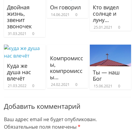
Двойная
Он говорил
Кто видел
жизнь,
солнце и
14.06.2021
0
звенит
луну…
звоночек
25.01.2021
0
31.03.2021
0
Компромисс
ы,
Куда же
компромисс
душа нас
Ты — наш
ы…
влечёт
Бог
24.02.2021
0
21.03.2022
0
15.06.2021
0
Добавить комментарий
Ваш адрес email не будет опубликован.
Обязательные поля помечены
*