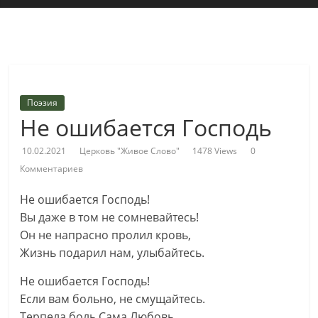
"Живое
Слово"
Местная
религиозная
Поэзия
организация
Не ошибается Господь
Библейская
церковь
10.02.2021
Церковь "Живое Слово"
1478 Views
0
христиан
Комментариев
веры
евангельской
Не ошибается Господь!
"Живое
Вы даже в том не сомневайтесь!
Слово"
Он не напрасно пролил кровь,
г.
Жизнь подарил нам, улыбайтесь.
Екатеринбурга
Не ошибается Господь!
Если вам больно, не смущайтесь.
Терпела боль Сама Любовь,