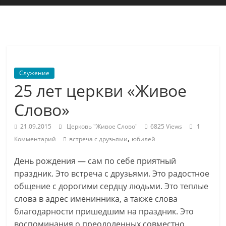
"Живое
Слово"
Местная
религиозная
Служение
организация
25 лет церкви «Живое
Библейская
церковь
Слово»
христиан
веры
21.09.2015
Церковь "Живое Слово"
6825 Views
1
,
евангельской
Комментарий
встреча с друзьями
юбилей
"Живое
День рождения — сам по себе приятный
Слово"
праздник. Это встреча с друзьями. Это радостное
г.
общение с дорогими сердцу людьми. Это теплые
Екатеринбурга
слова в адрес именинника, а также слова
благодарности пришедшим на праздник. Это
воспоминания о преодоленных совместно