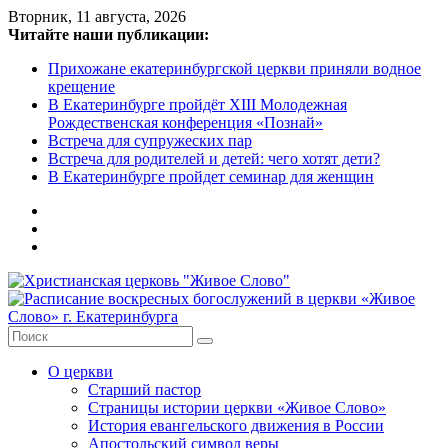
Skip
Вторник, 11 августа, 2026
to
Читайте наши публикации:
content
Прихожане екатеринбургской церкви приняли водное
крещение
В Екатеринбурге пройдёт XIII Молодежная
Рождественская конференция «Познай»
Встреча для супружеских пар
Встреча для родителей и детей: чего хотят дети?
В Екатеринбурге пройдет семинар для женщин
Христианская
церковь
"Живое
О церкви
Слово"
Старший пастор
Страницы истории церкви «Живое Слово»
Местная
История евангельского движения в России
религиозная
Апостольский символ веры