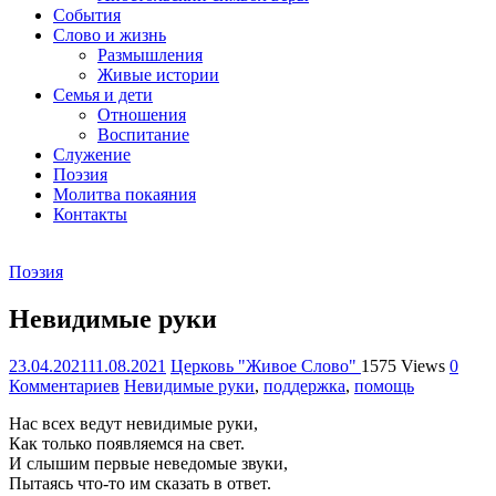
организация
События
Библейская
Слово и жизнь
церковь
Размышления
христиан
Живые истории
веры
Семья и дети
евангельской
Отношения
"Живое
Воспитание
Слово"
Служение
г.
Поэзия
Екатеринбурга
Молитва покаяния
Контакты
Поэзия
Невидимые руки
23.04.2021
11.08.2021
Церковь "Живое Слово"
1575 Views
0
Комментариев
Невидимые руки
,
поддержка
,
помощь
Нас всех ведут невидимые руки,
Как только появляемся на свет.
И слышим первые неведомые звуки,
Пытаясь что-то им сказать в ответ.