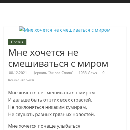
"Живое
Слово"
Местная
религиозная
Поэзия
организация
Мне хочется не
Библейская
церковь
смешиваться с миром
христиан
веры
08.12.2021
Церковь "Живое Слово"
1033 Views
0
евангельской
Комментариев
"Живое
Мне хочется не смешиваться с миром
Слово"
И дальше быть от этих всех страстей.
г.
Не поклоняться никаким кумирам,
Екатеринбурга
Не слушать разных грязных новостей.
Мне хочется почаще улыбаться