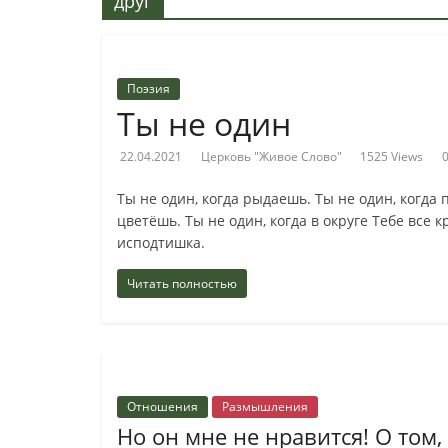
Слово"
друг
Местная
религиозная
Поэзия
организация
Ты не один
Библейская
церковь
22.04.2021
Церковь "Живое Слово"
1525 Views
христиан
веры
Ты не один, когда рыдаешь. Ты не один, когда
евангельской
цветёшь. Ты не один, когда в округе Тебе все к
"Живое
исподтишка.
Слово"
Читать полностью
г.
Екатеринбурга
Отношения
Размышления
Но он мне не нравится! О том,