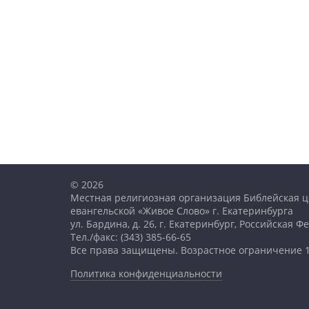
© 2026
Местная религиозная организация Библейская ц
евангельской «Живое Слово» г. Екатеринбурга
ул. Бардина, д. 26, г. Екатеринбург, Российская 
Тел./факс: (343) 385-66-65
Все права защищены. Возрастное ограничение 
Политика конфиденциальности