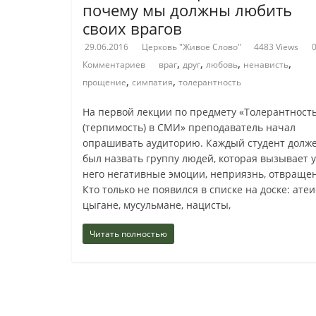
почему мы должны любить
своих врагов
29.06.2016
Церковь "Живое Слово"
4483 Views
,
,
,
,
Комментариев
враг
друг
любовь
ненависть
,
,
прощение
симпатия
толерантность
На первой лекции по предмету «Толерантност
(терпимость) в СМИ» преподаватель начал
опрашивать аудиторию. Каждый студент долж
был назвать группу людей, которая вызывает у
него негативные эмоции, неприязнь, отвраще
Кто только не появился в списке на доске: атеи
цыгане, мусульмане, нацисты,
Читать полностью