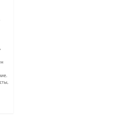
0
ь
ен
ние.
сты,