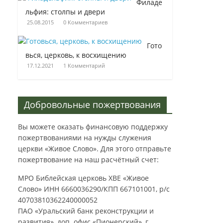
Филаде
льфия: столпы и двери
25.08.2015
0 Комментариев
Гото
вься, церковь, к восхищению
17.12.2021
1 Комментарий
Добровольные пожертвования
Вы можете оказать финансовую поддержку
пожертвованиями на нужды служения
церкви «Живое Слово». Для этого отправьте
пожертвование на наш расчётный счет:
МРО Библейская церковь ХВЕ «Живое
Слово» ИНН 6660036290/КПП 667101001, р/с
40703810362240000052
ПАО «Уральский банк реконструкции и
развития», доп. офис «Пионерский», г.