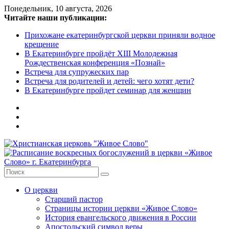
Skip
Понедельник, 10 августа, 2026
to
Читайте наши публикации:
content
Прихожане екатеринбургской церкви приняли водное
крещение
В Екатеринбурге пройдёт XIII Молодежная
Рождественская конференция «Познай»
Встреча для супружеских пар
Встреча для родителей и детей: чего хотят дети?
В Екатеринбурге пройдет семинар для женщин
Христианская
церковь
"Живое
О церкви
Слово"
Старший пастор
Страницы истории церкви «Живое Слово»
Местная
История евангельского движения в России
религиозная
Апостольский символ веры