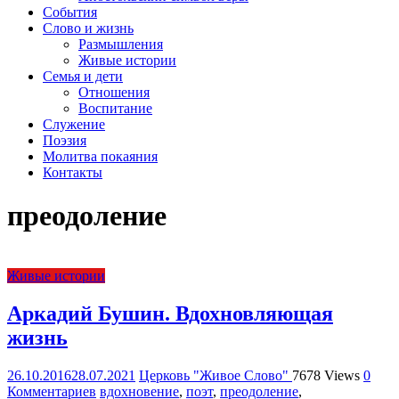
организация
События
Библейская
Слово и жизнь
церковь
Размышления
христиан
Живые истории
веры
Семья и дети
евангельской
Отношения
"Живое
Воспитание
Слово"
Служение
г.
Поэзия
Екатеринбурга
Молитва покаяния
Контакты
преодоление
Живые истории
Аркадий Бушин. Вдохновляющая
жизнь
26.10.2016
28.07.2021
Церковь "Живое Слово"
7678 Views
0
Комментариев
вдохновение
,
поэт
,
преодоление
,