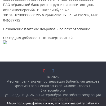
ПАО «Уральский банк реконструкции и развития», доп.
офис «Пионерский», г. Екатеринбург, к/с
30101810900000000795 в Уральское ГУ Банка России, БИК
046577795
Назначение платежа: Добровольное пожертвование
QR-код для добровольных пожертвований:
© 2026
Местная религиозная организация Библейская церковь
христиан веры евангельской «Живое Слово» г.
Екатеринбурга
ул. Бардина, д. 26, г. Екатеринбург, Российская Федерация
Тел./факс: (343) 385-66-65
Мы используем файлы cookie, это помогает сайту работать
Все права защищены. Возрастное ограничение 12+