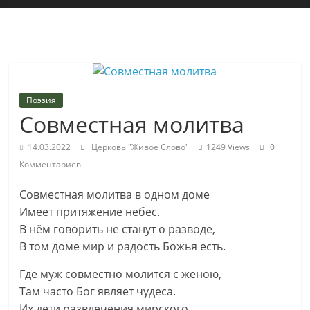
"Живое
Слово"
Местная
религиозная
Поэзия
организация
Совместная молитва
Библейская
церковь
14.03.2022
Церковь "Живое Слово"
1249 Views
0
христиан
Комментариев
веры
евангельской
Совместная молитва в одном доме
"Живое
Имеет притяжение небес.
Слово"
В нём говорить не станут о разводе,
г.
В том доме мир и радость Божья есть.
Екатеринбурга
Где муж совместно молится с женою,
Там часто Бог являет чудеса.
Их дети развлечения мирского